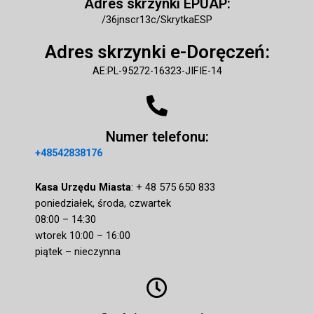
Adres skrzynki EPUAP:
/36jnscr13c/SkrytkaESP
Adres skrzynki e-Doręczeń
:
AE:PL-95272-16323-JIFIE-14
Numer telefonu:
+48542838176
Kasa Urzędu Miasta
: + 48 575 650 833
poniedziałek, środa, czwartek
08:00 – 14:30
wtorek 10:00 – 16:00
piątek – nieczynna