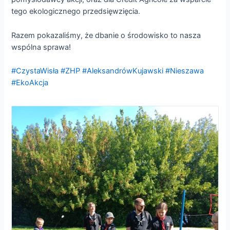
tego ekologicznego przedsięwzięcia.
Razem pokazaliśmy, że dbanie o środowisko to nasza
wspólna sprawa!
#CzystaWisła
#ZHP
#AleksandrówKujawski
#Nieszawa
#EkoAkcja